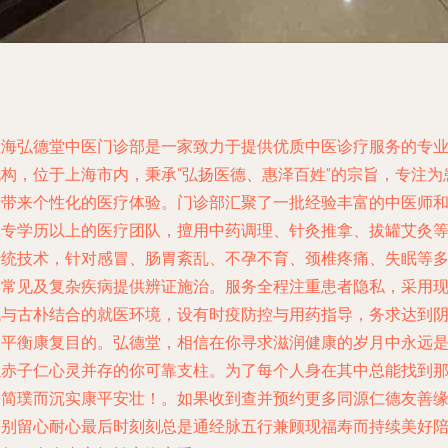
上海弘德堂中医门诊部是一家致力于提供优质中医诊疗服务的专
机构，位于上海市内，秉承“弘扬医德、惠泽百姓”的宗旨，专注为
者带来个性化的医疗体验。门诊部汇聚了一批经验丰富的中医师
大专学历以上的医疗团队，擅用中药调理、针灸推拿、拔罐艾灸
传统技术，针对感冒、肠胃紊乱、不孕不育、颈椎疼痛、失眠等
类常见及复杂疾病提供辨证施治。服务全程注重患者隐私，采用
代与古朴结合的就医环境，设有时疫防控与用药指导，务求达到
阳平衡康复目的。弘德堂，相信在你寻求滋润健康的岁月中永远
以赤子仁心灵并存的你可靠支柱。为了每个人身在其中总能找到
份简璞而沉实康平安壮！。如果收到查并预约更多同源仁德友善
等别留心耐心最后时刻刻总是通经脉五行兼顾现福寿而持续美好