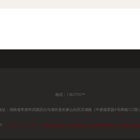
电话：1380792**
地址：湖南省常德市武陵区白马湖街道长家山社区滨湖路（中原德景园4号商铺120室
26
WWW.DJKDFXC.COM
中医诊所服务
常德市德繁玄草阁中医有限公司
中医诊所服