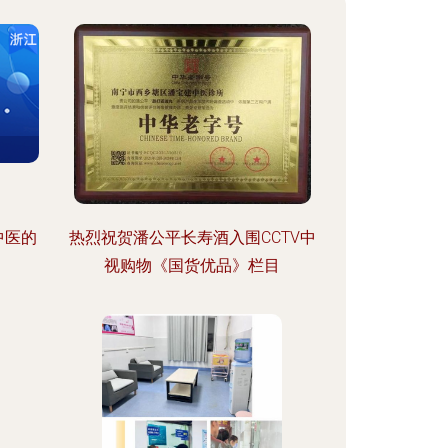
中医的
热烈祝贺潘公平长寿酒入围CCTV中
视购物《国货优品》栏目