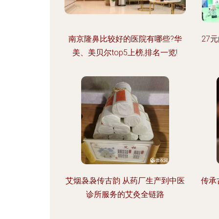
南京隆鼻比较好的医院有哪些?华
27
美、美贝尔top5上榜,排名一览!
艾烟袅袅传古韵 从药厂生产到中医
传承
诊所服务的艾灸全链路