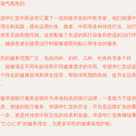
现场气氛热烈。
华源华仁堂中医诊所汇聚了一批经验丰富的中医专家，他们精通
医理论和实践，擅长运用针灸、推拿、中药等多种传统疗法，治
各类常见病和慢性病。诊所配备了先进的医疗设备和舒适的治疗
境，确保患者在接受治疗时能够感受到贴心和专业的服务。
诊所的服务范围广泛，包括内科、妇科、儿科、针灸科等多个科
室，能够满足不同年龄段和不同健康需求的市民。华源华仁堂还
供个性化的健康咨询和养生指导，帮助市民预防疾病，提升生活
量。
安徽华源医疗服务连锁作为本地知名的医疗品牌，一直致力于提
优质、便捷的医疗服务。华源华仁堂的开业，不仅是品牌扩张的
要一步，更是对传统中医文化的传承和发扬。华源华仁堂将继续
承“仁心仁术”的服务理念，为更多市民的健康保驾护航。