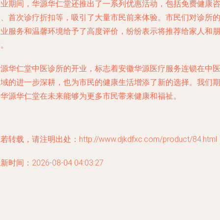
开业期间，华源华仁堂还推出了一系列优惠活动，包括免费健康
询、首次诊疗折扣等，吸引了大量市民前来体验。市民们对诊所
专业服务和温馨环境给予了高度评价，纷纷表示将推荐给家人和
友。
华源华仁堂中医诊所的开业，标志着安徽华源医疗服务连锁在中
领域的进一步深耕，也为市民的健康生活增添了新的选择。我们
待华源华仁堂在未来能够为更多市民带来健康和福祉。
若转载，请注明出处：http://www.djkdfxc.com/product/84.html
新时间：2026-08-04 04:03:27