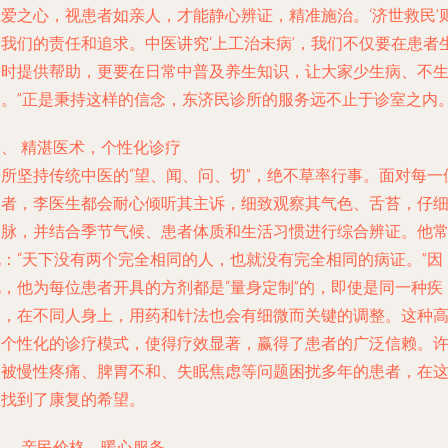
仁爱之心，视患者如亲人，才能静心辨证，精准施治。‘济世救民’
是我们的责任和追求。中医讲究‘上工治未病’，我们不仅要在患者
病时提供帮助，更要在日常中普及养生知识，让大家少生病、不
病。”正是秉持这样的信念，东济民诊所的服务远不止于诊室之内
一、 精湛医术，个性化诊疗
诊所坚持传统中医的“望、闻、问、切”，绝不草率行事。面对每一
患者，李医生都会耐心倾听其主诉，细致观察其气色、舌苔，仔
切脉，并结合季节气候、患者体质和生活习惯进行综合辨证。他
说：“天下没有两个完全相同的人，也就没有完全相同的病证。”因
此，他为每位患者开具的方剂都是“量身定制”的，即使是同一种疾
病，在不同人身上，用药和针法也会有细微而关键的调整。这种
度个性化的诊疗模式，使得疗效显著，赢得了患者的广泛信赖。
多被慢性疼痛、脾胃不和、失眠焦虑等问题困扰多年的患者，在
里找到了康复的希望。
、 亲民价格，暖心服务