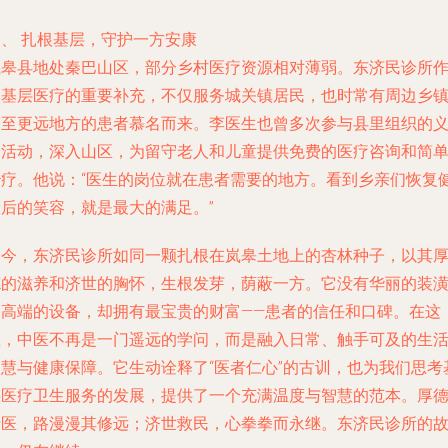
四、 扎根基层，守护一方安康
岚皋县地处秦巴山区，部分乡村医疗资源相对薄弱。东济民诊所
为基层医疗的重要补充，不仅服务城关镇居民，也时常有周边乡
乃至更远地方的患者慕名而来。李医生也曾多次参与县里组织的
诊活动，深入山区，为留守老人和儿童提供免费的医疗咨询和简
治疗。他说：“医生的岗位就在患者需要的地方。看到乡亲们恢复
康后的笑容，就是最大的满足。”
如今，东济民诊所如同一颗扎根在岚皋土地上的杏林种子，以其
德的滋养和济世的胸怀，生根发芽，荫蔽一方。它没有华丽的装
和高端的设备，却拥有最宝贵的财富——患者的信任和口碑。在这
里，中医不再是一门遥远的学问，而是融入日常、触手可及的生
智慧与健康保障。它生动诠释了“医者仁心”的古训，也为我们思考
层医疗卫生服务的发展，提供了一个充满温度与智慧的范本。厚
行医，路漫漫其修远；济世救民，心拳拳而永继。东济民诊所的