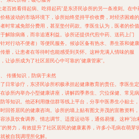
“让老百姓看得起病、吃得起药”是东济民诊所的另一条准则。在中
材价格波动的市场环境下，诊所始终坚持平价收费，对经济困难
患者时常减免部分费用，甚至垫付药款。李医生认为，医者的价
在于解除病痛，而非追逐利益。诊所还提供代煎中药、送药上门
（针对行动不便者）等便民服务。候诊区备有热水、养生茶和健
宣传册，让患者在等待时也能感受到关怀。这种充满人情味的服
务，让诊所成为了社区居民心中可靠的“健康管家”。
三、 传播知识，防病于未然
除了日常诊疗，东济民诊所积极承担起健康教育的责任。李医生
期在诊所内举办小型健康讲座，讲解四季养生、穴位保健、常见
预防等知识。他还利用微信群等线上平台，分享中医养生小贴士
及时回答居民的健康咨询。诊所的墙上贴有图文并茂的宣教资料
内容涉及饮食调养、情志调节、适度运动等，通俗易懂。这种“治
病”的努力，有效提升了社区居民的健康素养，许多小毛病在萌芽
态就被自我调理所化解。