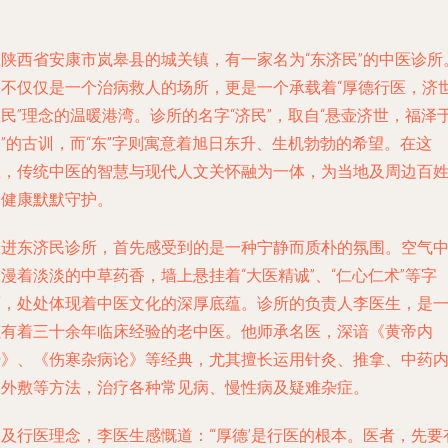
在陕西省安康市岚皋县的城关镇，有一家名为“东济民”的中医诊所
它不仅仅是一个治病救人的场所，更是一个承载着“厚德行医，济
民”理念的温暖港湾。诊所的名字“济民”，取自“悬壶济世，福泽
”的古训，而“东”字则寓意着旭日东升、生机勃勃的希望。在这
里，传统中医的智慧与现代人文关怀融为一体，为当地及周边百
的健康默默守护。
走进东济民诊所，首先感受到的是一种宁静而质朴的氛围。空气
漫着淡淡的中草药香，墙上悬挂着“大医精诚”、“仁心仁术”等字
画，处处体现着中医文化的深厚底蕴。诊所的负责人李医生，是
位有着三十余年临床经验的老中医。他师承名医，深谙《黄帝内
经》、《伤寒杂病论》等经典，尤其擅长运用针灸、推拿、中药
服外敷等方法，治疗各种常见病、慢性病及疑难杂症。
及行医理念，李医生感慨道：“‘厚德’是行医的根本。医者，先要